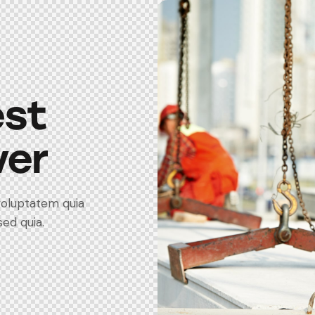
est
ver
voluptatem quia
sed quia.